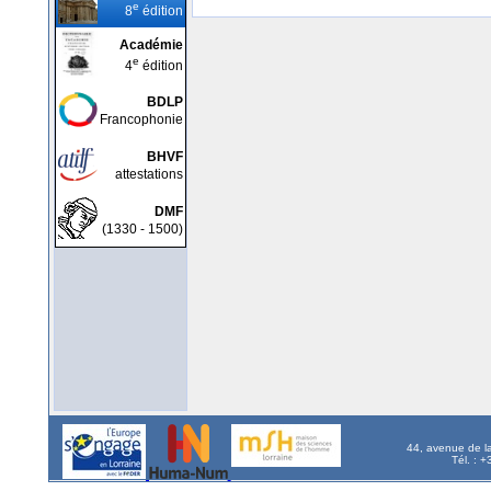
e
8
édition
Académie
e
4
édition
BDLP
Francophonie
BHVF
attestations
DMF
(1330 - 1500)
44, avenue de l
Tél. : 