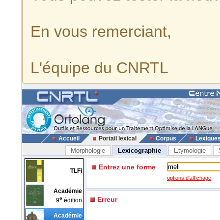
En vous remerciant,
L'équipe du CNRTL
Accueil
Portail lexical
Corpus
Lexique
Morphologie
Lexicographie
Etymologie
Entrez une forme
TLFi
options d'affichage
Académie
e
Erreur
9
édition
Académie