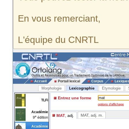
En vous remerciant,
L'équipe du CNRTL
Accueil
Portail lexical
Corpus
Lexique
Morphologie
Lexicographie
Etymologie
Entrez une forme
TLFi
options d'affichage
Académie
MAT
, adj. m.
MAT
, adj.
e
9
édition
Académie