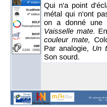
e
8
édition
Qui n'a point d'écl
Académie
métal qui n'ont pas
e
4
édition
on a donné une p
BDLP
Francophonie
Vaisselle mate.
En
BHVF
couleur mate,
Colo
attestations
Par analogie,
Un 
DMF
(1330 - 1500)
Son sourd.
44, avenue de l
Tél. : 