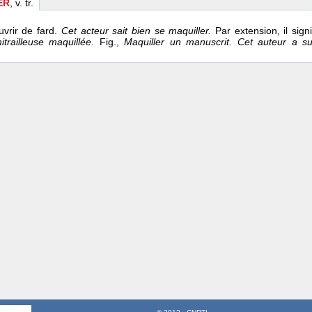
ER
, v. tr.
uvrir de fard.
Cet acteur sait bien se maquiller.
Par extension, il sig
 mitrailleuse maquillée.
Fig.,
Maquiller un manuscrit. Cet auteur a s