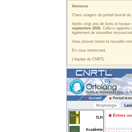
Annonce
Chers usagers du portail lexical d
Après vingt ans de bons et loyaux 
septembre 2026
. Celle-ci apporte
également de nouvelles ressources
Vous pouvez tester la nouvelle vers
En vous remerciant,
L'équipe du CNRTL
Accueil
Portail lexi
Morphologie
Lex
Entrez u
TLFi
Académie