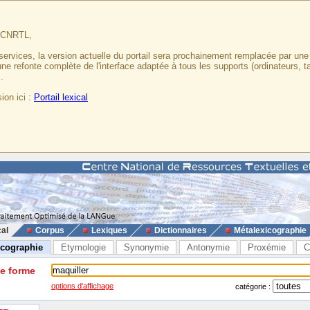
u CNRTL,
services, la version actuelle du portail sera prochainement remplacée par un
 une refonte complète de l'interface adaptée à tous les supports (ordinateurs, t
.
ion ici :
Portail lexical
cal
Corpus
Lexiques
Dictionnaires
Métalexicographie
icographie
Etymologie
Synonymie
Antonymie
Proxémie
C
ne forme
options d'affichage
catégorie :