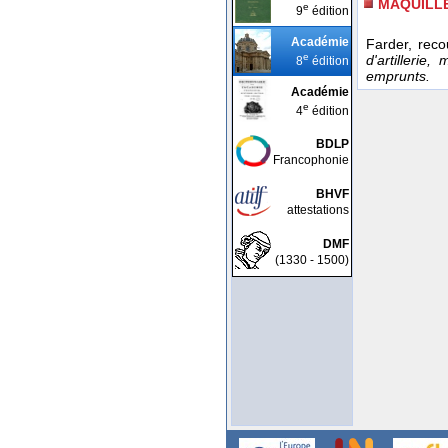
MAQUILL
e
9
édition
Académie
Farder, reco
e
d'artillerie,
8
édition
emprunts.
Académie
e
4
édition
BDLP
Francophonie
BHVF
attestations
DMF
(1330 - 1500)