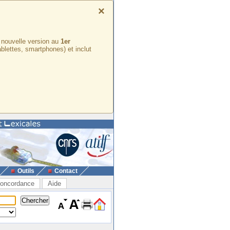
×
e nouvelle version au
1er
ablettes, smartphones) et inclut
Outils
Contact
oncordance
Aide