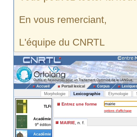
En vous remerciant,
L'équipe du CNRTL
Accueil
Portail lexical
Corpus
Lexique
Morphologie
Lexicographie
Etymologie
Entrez une forme
TLFi
options d'affichage
Académie
MAIRIE
, n. f.
e
9
édition
Académie