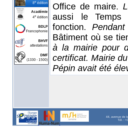
e
8
édition
Office de maire.
L
Académie
aussi le Temps 
e
4
édition
fonction.
Pendant
BDLP
Francophonie
Bâtiment où se tien
BHVF
à la mairie pour 
attestations
certificat.
Mairie du
DMF
(1330 - 1500)
Pépin avait été éle
44, avenue de l
Tél. : 