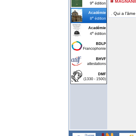
MAGNANI
e
9
édition
Académie
. Qui a l'âm
e
8
édition
Académie
e
4
édition
BDLP
Francophonie
BHVF
attestations
DMF
(1330 - 1500)