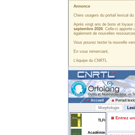
Annonce
Chers usagers du portail lexical d
Après vingt ans de bons et loyaux 
septembre 2026
. Celle-ci apporte
également de nouvelles ressources
Vous pouvez tester la nouvelle vers
En vous remerciant,
L'équipe du CNRTL
Accueil
Portail lexi
Morphologie
Lex
Entrez u
TLFi
Académie