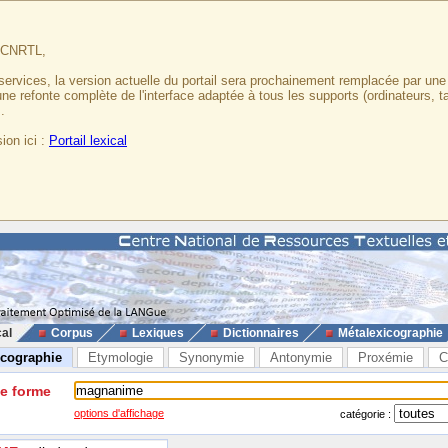
u CNRTL,
services, la version actuelle du portail sera prochainement remplacée par un
 une refonte complète de l'interface adaptée à tous les supports (ordinateurs, t
.
ion ici :
Portail lexical
cal
Corpus
Lexiques
Dictionnaires
Métalexicographie
icographie
Etymologie
Synonymie
Antonymie
Proxémie
C
ne forme
options d'affichage
catégorie :