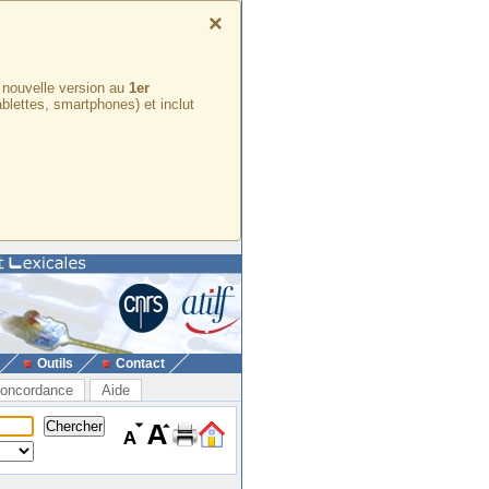
×
e nouvelle version au
1er
ablettes, smartphones) et inclut
Outils
Contact
oncordance
Aide