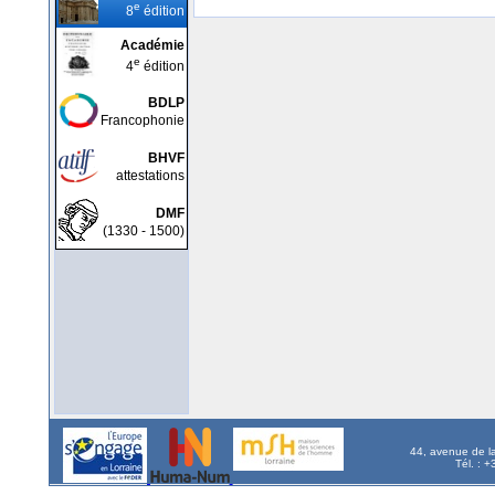
e
8
édition
Académie
e
4
édition
BDLP
Francophonie
BHVF
attestations
DMF
(1330 - 1500)
44, avenue de l
Tél. : 