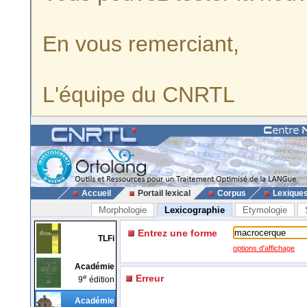
En vous remerciant,
L'équipe du CNRTL
Accueil
Portail lexical
Corpus
Lexique
Morphologie
Lexicographie
Etymologie
Entrez une forme
TLFi
options d'affichage
Académie
e
Erreur
9
édition
Académie