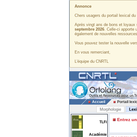
Annonce
Chers usagers du portail lexical d
Après vingt ans de bons et loyaux 
septembre 2026
. Celle-ci apporte
également de nouvelles ressources
Vous pouvez tester la nouvelle vers
En vous remerciant,
L'équipe du CNRTL
Accueil
Portail lexi
Morphologie
Lex
Entrez u
TLFi
Académie