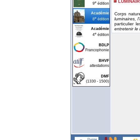
LUMINAIR
e
9
édition
Académie
Corps nature
e
luminaires, l
8
édition
particulier l
entretenir le
Académie
e
4
édition
BDLP
Francophonie
BHVF
attestations
DMF
(1330 - 1500)