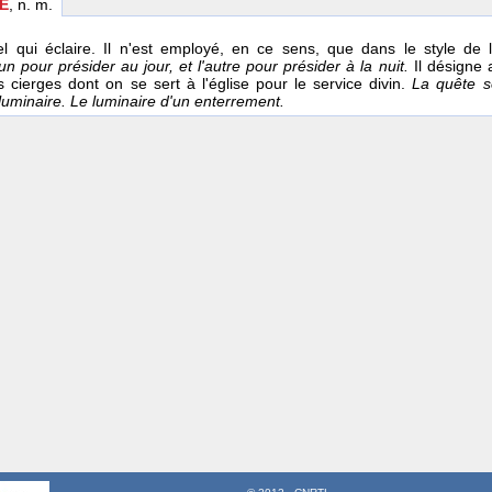
E
, n. m.
l qui éclaire. Il n'est employé, en ce sens, que dans le style de l
'un pour présider au jour, et l'autre pour présider à la nuit.
Il désigne 
es cierges dont on se sert à l'église pour le service divin.
La quête se
 luminaire. Le luminaire d'un enterrement.