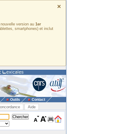
×
e nouvelle version au
1er
ablettes, smartphones) et inclut
Outils
Contact
oncordance
Aide