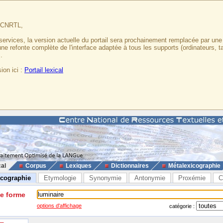
u CNRTL,
services, la version actuelle du portail sera prochainement remplacée par un
 une refonte complète de l'interface adaptée à tous les supports (ordinateurs, t
.
ion ici :
Portail lexical
cal
Corpus
Lexiques
Dictionnaires
Métalexicographie
icographie
Etymologie
Synonymie
Antonymie
Proxémie
C
ne forme
options d'affichage
catégorie :