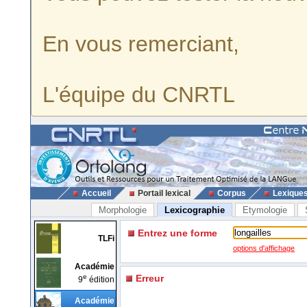
En vous remerciant,
L'équipe du CNRTL
Accueil
Portail lexical
Corpus
Lexique
Morphologie
Lexicographie
Etymologie
Entrez une forme
TLFi
options d'affichage
Académie
e
Erreur
9
édition
Académie