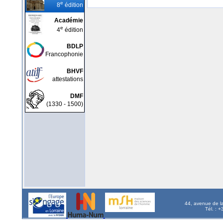
e
8
édition
Académie
e
4
édition
BDLP
Francophonie
BHVF
attestations
DMF
(1330 - 1500)
44, avenue de l
Tél. : 