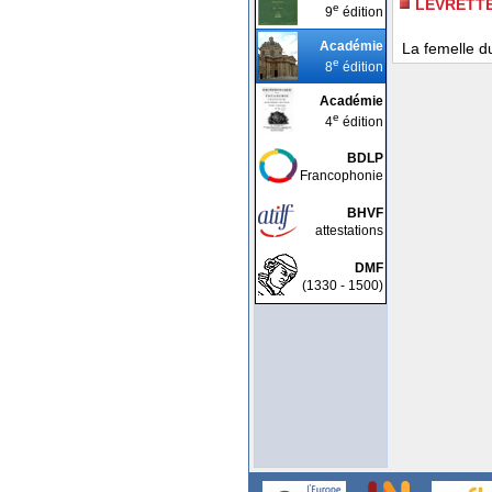
LEVRETT
e
9
édition
Académie
La femelle du
e
8
édition
Académie
e
4
édition
BDLP
Francophonie
BHVF
attestations
DMF
(1330 - 1500)