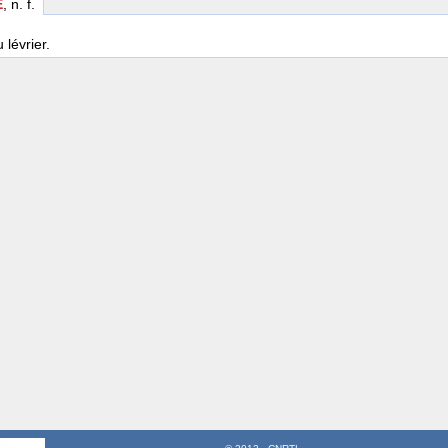
E
, n. f.
 lévrier.