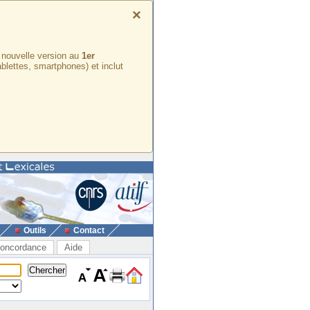
×
e nouvelle version au
1er
ablettes, smartphones) et inclut
Outils
Contact
oncordance
Aide