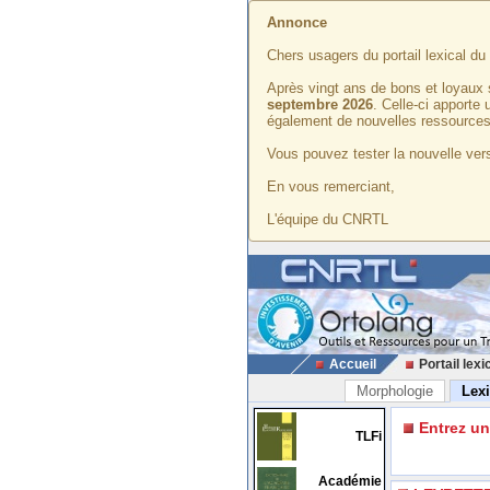
Annonce
Chers usagers du portail lexical d
Après vingt ans de bons et loyaux 
septembre 2026
. Celle-ci apporte
également de nouvelles ressources
Vous pouvez tester la nouvelle vers
En vous remerciant,
L'équipe du CNRTL
Accueil
Portail lexi
Morphologie
Lex
Entrez u
TLFi
Académie