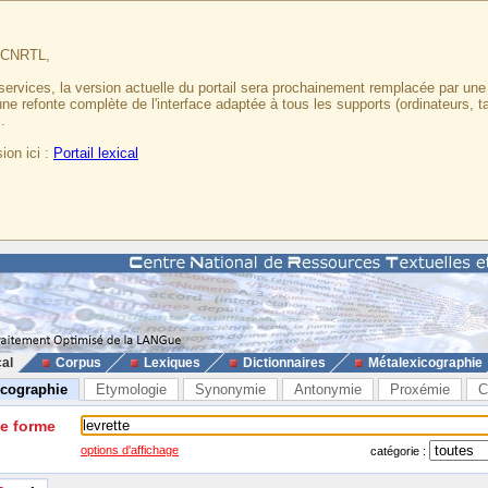
u CNRTL,
services, la version actuelle du portail sera prochainement remplacée par un
 une refonte complète de l'interface adaptée à tous les supports (ordinateurs, t
.
ion ici :
Portail lexical
cal
Corpus
Lexiques
Dictionnaires
Métalexicographie
icographie
Etymologie
Synonymie
Antonymie
Proxémie
C
ne forme
options d'affichage
catégorie :