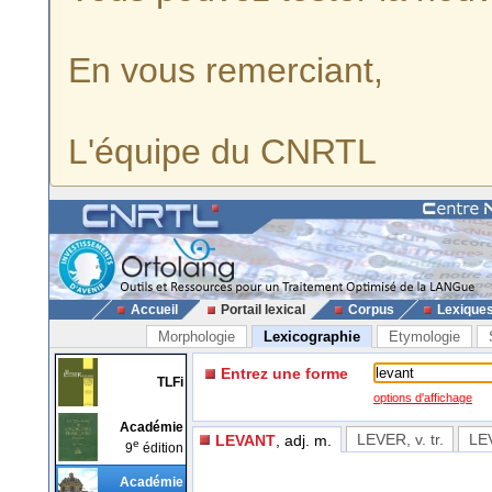
En vous remerciant,
L'équipe du CNRTL
Accueil
Portail lexical
Corpus
Lexique
Morphologie
Lexicographie
Etymologie
Entrez une forme
TLFi
options d'affichage
Académie
LEVER
, v. tr.
LE
LEVANT
, adj. m.
e
9
édition
Académie