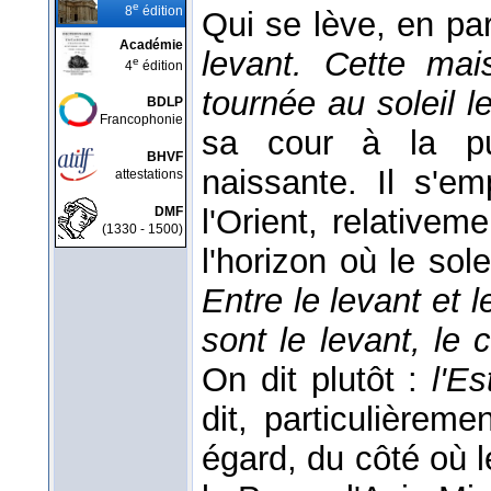
e
8
édition
Qui se lève, en par
Académie
levant. Cette mai
e
4
édition
tournée au soleil l
BDLP
Francophonie
sa cour à la pu
BHVF
naissante. Il s'
attestations
l'Orient, relativeme
DMF
(1330 - 1500)
l'horizon où le sol
Entre le levant et 
sont le levant, le 
On dit plutôt :
l'E
dit, particulièrem
égard, du côté où l