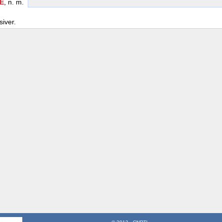
E
, n. m.
siver.