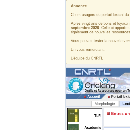
Annonce
Chers usagers du portail lexical d
Après vingt ans de bons et loyaux 
septembre 2026
. Celle-ci apporte
également de nouvelles ressources
Vous pouvez tester la nouvelle vers
En vous remerciant,
L'équipe du CNRTL
Accueil
Portail lexi
Morphologie
Lex
Entrez u
TLFi
Académie