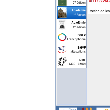
LESSIVAG
e
9
édition
Académie
Action de les
e
8
édition
Académie
e
4
édition
BDLP
Francophonie
BHVF
attestations
DMF
(1330 - 1500)