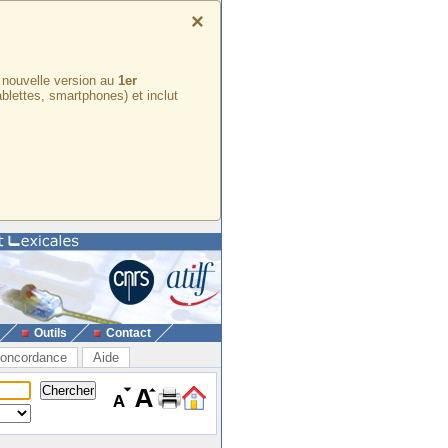
×
e nouvelle version au
1er
ablettes, smartphones) et inclut
Outils
Contact
oncordance
Aide