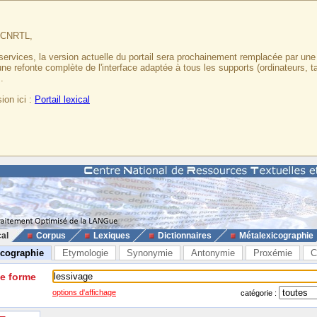
u CNRTL,
services, la version actuelle du portail sera prochainement remplacée par un
 une refonte complète de l'interface adaptée à tous les supports (ordinateurs, t
.
ion ici :
Portail lexical
cal
Corpus
Lexiques
Dictionnaires
Métalexicographie
icographie
Etymologie
Synonymie
Antonymie
Proxémie
C
ne forme
options d'affichage
catégorie :