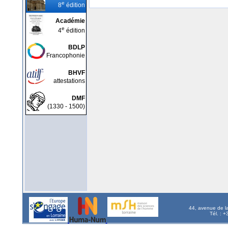
e
8
édition
Académie
e
4
édition
BDLP
Francophonie
BHVF
attestations
DMF
(1330 - 1500)
44, avenue de l
Tél. : 