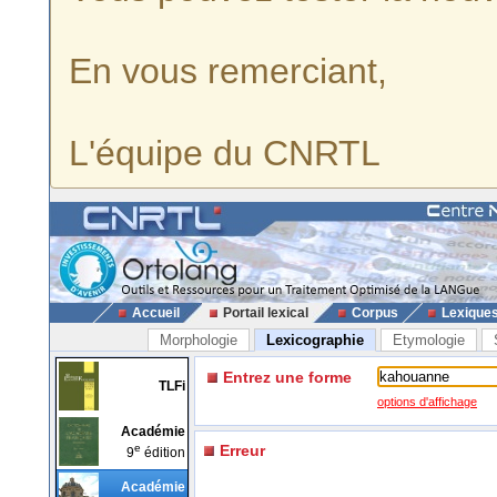
En vous remerciant,
L'équipe du CNRTL
Accueil
Portail lexical
Corpus
Lexique
Morphologie
Lexicographie
Etymologie
Entrez une forme
TLFi
options d'affichage
Académie
e
Erreur
9
édition
Académie