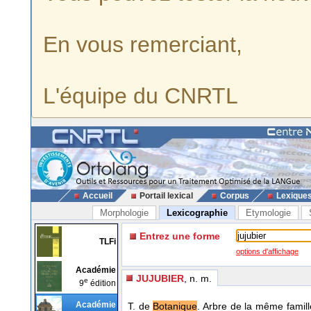
En vous remerciant,
L'équipe du CNRTL
Accueil
Portail lexical
Corpus
Lexique
Morphologie
Lexicographie
Etymologie
Entrez une forme
TLFi
options d'affichage
Académie
JUJUBIER
, n. m.
e
9
édition
Académie
T. de
Botanique
. Arbre de la même famill