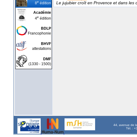
e
Le jujubier croît en Provence et dans les
8
édition
Académie
e
4
édition
BDLP
Francophonie
BHVF
attestations
DMF
(1330 - 1500)
44, avenue de l
Tél. : 