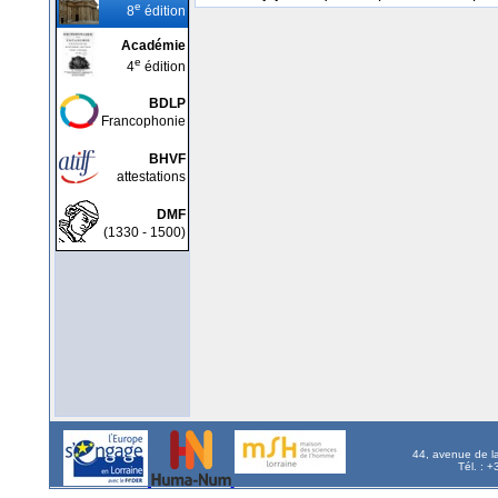
e
8
édition
Académie
e
4
édition
BDLP
Francophonie
BHVF
attestations
DMF
(1330 - 1500)
44, avenue de l
Tél. : 