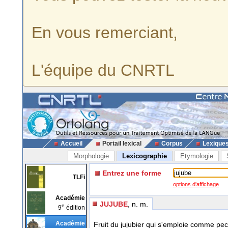
En vous remerciant,
L'équipe du CNRTL
Accueil
Portail lexical
Corpus
Lexique
Morphologie
Lexicographie
Etymologie
Entrez une forme
TLFi
options d'affichage
Académie
JUJUBE
, n. m.
e
9
édition
Académie
Fruit du jujubier qui s'emploie comme pec