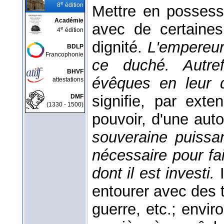
e
8
édition
Mettre en possessi
Académie
avec de certaines
e
4
édition
dignité.
L'empereur 
BDLP
Francophonie
ce duché. Autref
BHVF
évêques en leur 
attestations
signifie, par ext
DMF
(1330 - 1500)
pouvoir, d'une aut
souveraine puissanc
nécessaire pour fa
dont il est investi.
entourer avec des 
guerre, etc.; envi