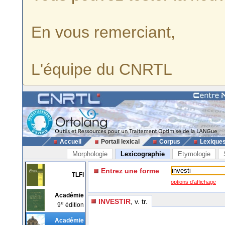
En vous remerciant,
L'équipe du CNRTL
Accueil
Portail lexical
Corpus
Lexique
Morphologie
Lexicographie
Etymologie
Entrez une forme
TLFi
options d'affichage
Académie
INVESTIR
, v. tr.
e
9
édition
Académie