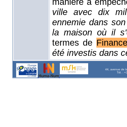
manière à empêcher
ville avec dix mi
ennemie dans son 
la maison où il s'
termes de
Financ
été investis dans c
44, avenue de l
Tél. : 