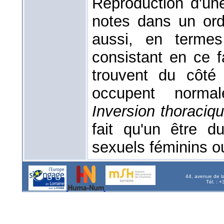
Reproduction d'un
notes dans un ordr
aussi, en term
consistant en ce f
trouvent du côté
occupent norma
Inversion thoraciq
fait qu'un être d
sexuels féminins o
44, avenue de l
Tél. : 