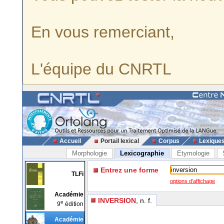
En vous remerciant,
L'équipe du CNRTL
Accueil
Portail lexical
Corpus
Lexique
Morphologie
Lexicographie
Etymologie
Entrez une forme
TLFi
options d'affichage
Académie
INVERSION
, n. f.
e
9
édition
Académie