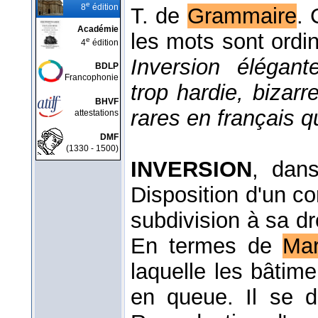
e
8
édition
T. de
Grammaire
. 
Académie
les mots sont ordi
e
4
édition
Inversion élégant
BDLP
Francophonie
trop hardie, bizarr
BHVF
rares en français qu
attestations
DMF
(1330 - 1500)
INVERSION
, dans
Disposition d'un co
subdivision à sa dro
En termes de
Mar
laquelle les bâtime
en queue. Il se 