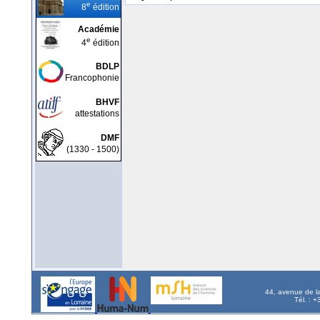
e
8
édition
Académie
e
4
édition
BDLP
Francophonie
BHVF
attestations
DMF
(1330 - 1500)
44, avenue de l
Tél. : 