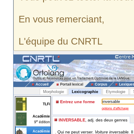
En vous remerciant,
L'équipe du CNRTL
Accueil
Portail lexical
Corpus
Lexique
Morphologie
Lexicographie
Etymologie
Entrez une forme
TLFi
options d'affichage
Académie
INVERSABLE
, adj. des deux genres
e
9
édition
Académie
. Qui ne peut verser.
Voiture inversable.
I