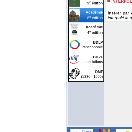
INTERPO
e
9
édition
Académie
Insérer par 
e
interpolé la 
8
édition
Académie
e
4
édition
BDLP
Francophonie
BHVF
attestations
DMF
(1330 - 1500)