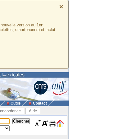
×
e nouvelle version au
1er
ablettes, smartphones) et inclut
Outils
Contact
oncordance
Aide