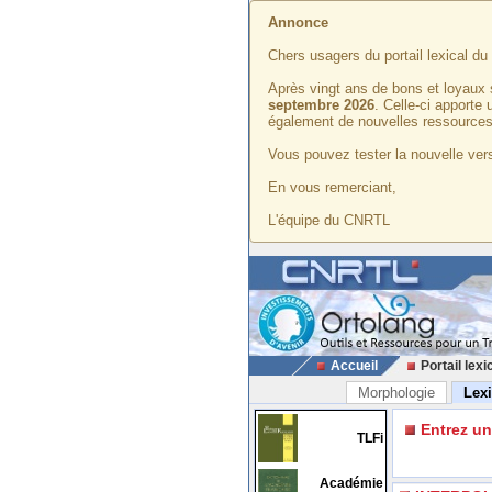
Annonce
Chers usagers du portail lexical d
Après vingt ans de bons et loyaux 
septembre 2026
. Celle-ci apporte
également de nouvelles ressources
Vous pouvez tester la nouvelle vers
En vous remerciant,
L'équipe du CNRTL
Accueil
Portail lexi
Morphologie
Lex
Entrez u
TLFi
Académie