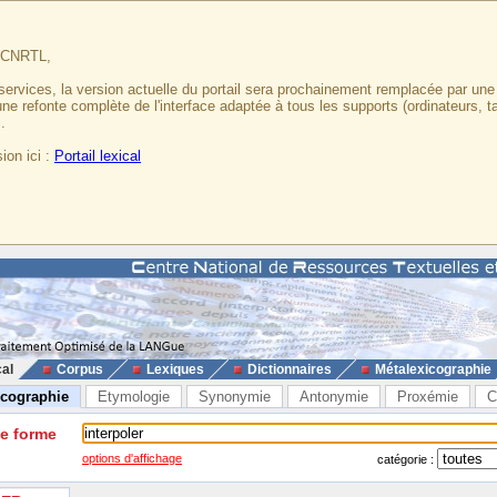
u CNRTL,
services, la version actuelle du portail sera prochainement remplacée par un
 une refonte complète de l'interface adaptée à tous les supports (ordinateurs, t
.
ion ici :
Portail lexical
cal
Corpus
Lexiques
Dictionnaires
Métalexicographie
icographie
Etymologie
Synonymie
Antonymie
Proxémie
C
ne forme
options d'affichage
catégorie :