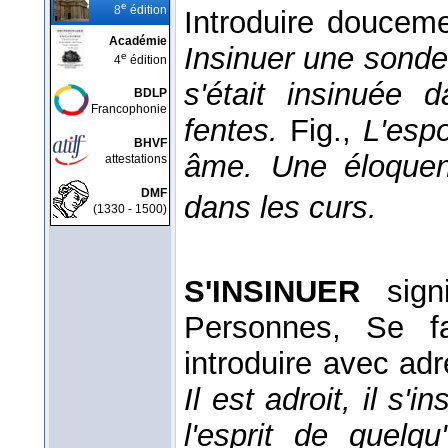
e
8
édition
Introduire doucem
Académie
Insinuer une sonde
e
4
édition
s'était insinuée 
BDLP
Francophonie
fentes.
Fig.,
L'esp
BHVF
âme. Une éloquenc
attestations
DMF
dans les curs.
(1330 - 1500)
S'INSINUER
signi
Personnes, Se fa
introduire avec ad
Il est adroit, il s'i
l'esprit de quelq