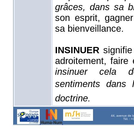
grâces, dans sa b
son esprit, gagne
sa bienveillance.
INSINUER
signifie
adroitement, faire 
insinuer cela 
sentiments dans l
doctrine.
44, avenue de l
Tél. : 