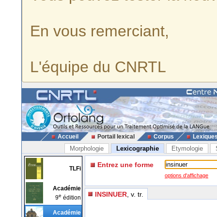
En vous remerciant,
L'équipe du CNRTL
Accueil
Portail lexical
Corpus
Lexique
Morphologie
Lexicographie
Etymologie
Entrez une forme
TLFi
options d'affichage
Académie
INSINUER
, v. tr.
e
9
édition
Académie