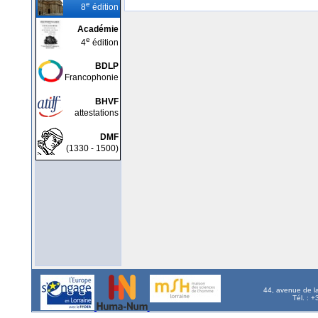
e
8
édition
Académie
e
4
édition
BDLP
Francophonie
BHVF
attestations
DMF
(1330 - 1500)
44, avenue de l
Tél. : 