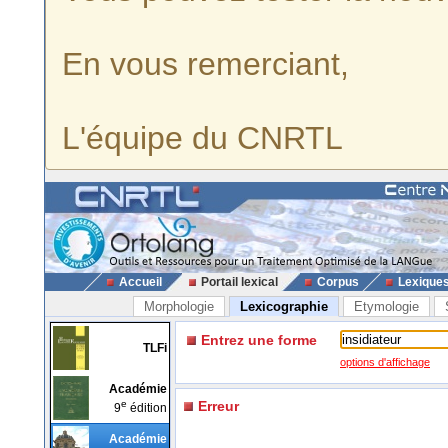
En vous remerciant,
L'équipe du CNRTL
Accueil
Portail lexical
Corpus
Lexique
Morphologie
Lexicographie
Etymologie
Entrez une forme
TLFi
options d'affichage
Académie
e
Erreur
9
édition
Académie