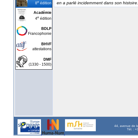
e
en a parlé incidemment dans son histoire
8
édition
Académie
e
4
édition
BDLP
Francophonie
BHVF
attestations
DMF
(1330 - 1500)
44, avenue de l
Tél. : 