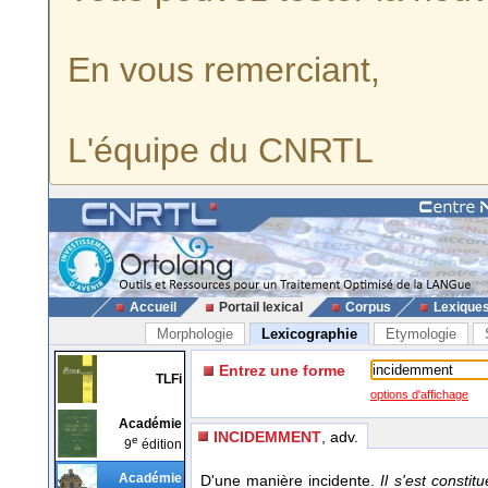
En vous remerciant,
L'équipe du CNRTL
Accueil
Portail lexical
Corpus
Lexique
Morphologie
Lexicographie
Etymologie
Entrez une forme
TLFi
options d'affichage
Académie
INCIDEMMENT
, adv.
e
9
édition
Académie
D'une manière incidente.
Il s'est consti