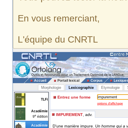
En vous remerciant,
L'équipe du CNRTL
Accueil
Portail lexical
Corpus
Lexique
Morphologie
Lexicographie
Etymologie
Entrez une forme
TLFi
options d'affichage
Académie
IMPUREMENT
, adv.
e
9
édition
Académie
D'une manière impure.
Un homme qui a vé