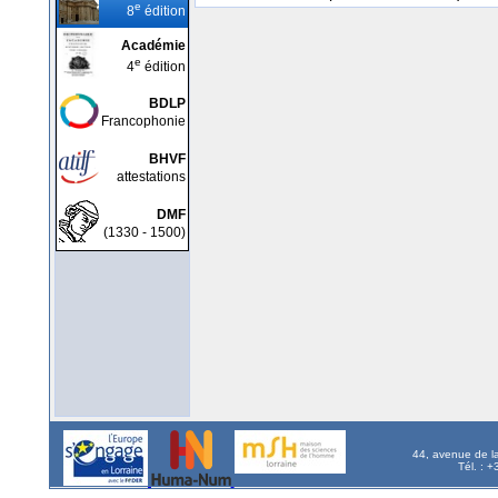
e
8
édition
Académie
e
4
édition
BDLP
Francophonie
BHVF
attestations
DMF
(1330 - 1500)
44, avenue de l
Tél. : 