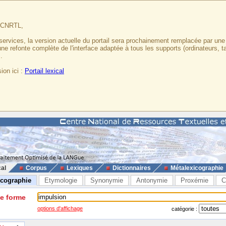
u CNRTL,
services, la version actuelle du portail sera prochainement remplacée par un
 une refonte complète de l'interface adaptée à tous les supports (ordinateurs, t
.
ion ici :
Portail lexical
cal
Corpus
Lexiques
Dictionnaires
Métalexicographie
icographie
Etymologie
Synonymie
Antonymie
Proxémie
C
ne forme
options d'affichage
catégorie :