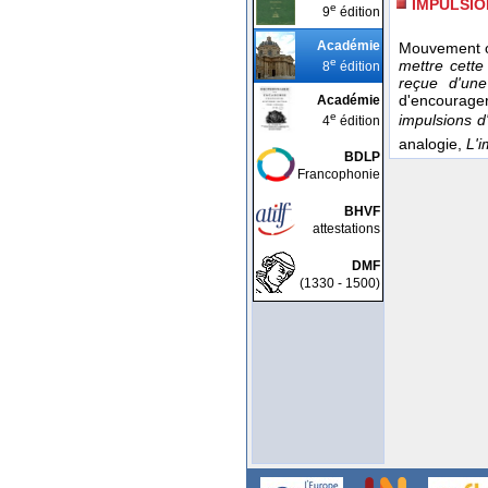
IMPULSIO
e
9
édition
Académie
Mouvement ou
e
mettre cette
8
édition
reçue d'une
d'encourage
Académie
e
impulsions d
4
édition
analogie,
L'i
BDLP
Francophonie
BHVF
attestations
DMF
(1330 - 1500)