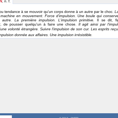
N
, n. f.
 tendance à se mouvoir qu'un corps donne à un autre par le choc.
La
 machine en mouvement. Force d'impulsion. Une boule qui conserve 
 autre. La première impulsion. L'impulsion primitive.
Il se dit, f
r, de pousser quelqu'un à faire une chose.
Il agit ainsi par l'imp
'une volonté étrangère. Suivre l'impulsion de son cur. Les esprits re
mpulsion donnée aux affaires. Une impulsion irrésistible.