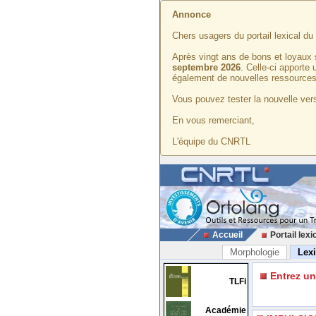
Annonce
Chers usagers du portail lexical d
Après vingt ans de bons et loyaux 
septembre 2026
. Celle-ci apporte
également de nouvelles ressources
Vous pouvez tester la nouvelle vers
En vous remerciant,
L'équipe du CNRTL
Accueil
Portail lexi
Morphologie
Lex
Entrez u
TLFi
Académie