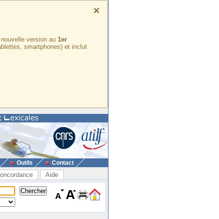
×
e nouvelle version au
1er
ablettes, smartphones) et inclut
Outils
Contact
oncordance
Aide