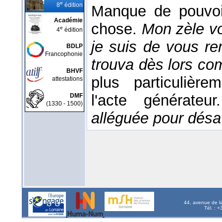
e
8
édition
Manque de pouvoi
Académie
chose.
Mon zèle vo
e
4
édition
je suis de vous r
BDLP
Francophonie
trouva dès lors c
BHVF
plus particulière
attestations
l'acte générateu
DMF
(1330 - 1500)
alléguée pour désa
44, avenue de l
Tél. : 