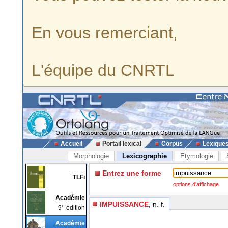
En vous remerciant,
L'équipe du CNRTL
Accueil
Portail lexical
Corpus
Lexique
Morphologie
Lexicographie
Etymologie
Entrez une forme
TLFi
options d'affichage
Académie
IMPUISSANCE
, n. f.
e
9
édition
Académie