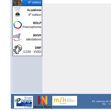
e
8
édition
Académie
e
4
édition
BDLP
Francophonie
BHVF
attestations
DMF
(1330 - 1500)
44, avenue de l
Tél. : 