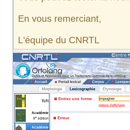
En vous remerciant,
L'équipe du CNRTL
Accueil
Portail lexical
Corpus
Lexique
Morphologie
Lexicographie
Etymologie
Entrez une forme
TLFi
options d'affichage
Académie
e
Erreur
9
édition
Académie