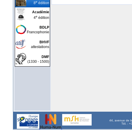
e
8
édition
Académie
e
4
édition
BDLP
Francophonie
BHVF
attestations
DMF
(1330 - 1500)
44, avenue de l
Tél. : 