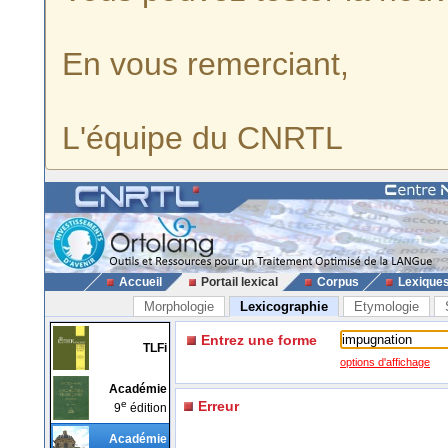
En vous remerciant,
L'équipe du CNRTL
Accueil
Portail lexical
Corpus
Lexique
Morphologie
Lexicographie
Etymologie
Entrez une forme
TLFi
options d'affichage
Académie
e
Erreur
9
édition
Académie