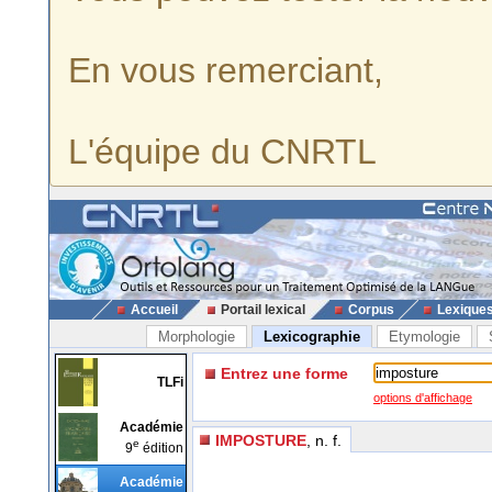
En vous remerciant,
L'équipe du CNRTL
Accueil
Portail lexical
Corpus
Lexique
Morphologie
Lexicographie
Etymologie
Entrez une forme
TLFi
options d'affichage
Académie
IMPOSTURE
, n. f.
e
9
édition
Académie