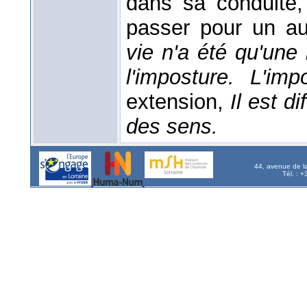
dans sa conduite,
passer pour un a
vie n'a été qu'une
l'imposture. L'i
extension,
Il est d
des sens.
44, avenue de l
Tél. : 