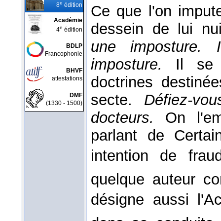
e
8
édition
Ce que l'on imput
Académie
dessein de lui nu
e
4
édition
une imposture. I
BDLP
Francophonie
imposture.
Il se
BHVF
doctrines destiné
attestations
secte.
Défiez-vo
DMF
(1330 - 1500)
docteurs.
On l'e
parlant de Certa
intention de fra
quelque auteur c
désigne aussi l'A