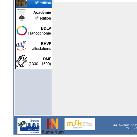
e
8
édition
Académie
e
4
édition
BDLP
Francophonie
BHVF
attestations
DMF
(1330 - 1500)
44, avenue de l
Tél. : 