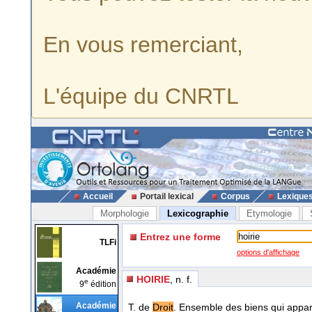
En vous remerciant,
L'équipe du CNRTL
Accueil
Portail lexical
Corpus
Lexique
Morphologie
Lexicographie
Etymologie
Entrez une forme
TLFi
options d'affichage
Académie
HOIRIE
, n. f.
e
9
édition
Académie
T. de
Droit
. Ensemble des biens qui appart