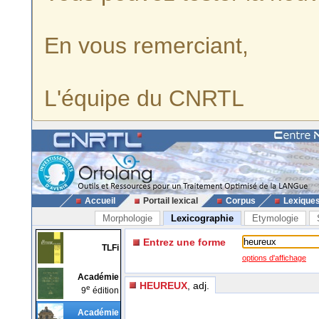
En vous remerciant,
L'équipe du CNRTL
Accueil
Portail lexical
Corpus
Lexique
Morphologie
Lexicographie
Etymologie
Entrez une forme
TLFi
options d'affichage
Académie
HEUREUX
, adj.
e
9
édition
Académie