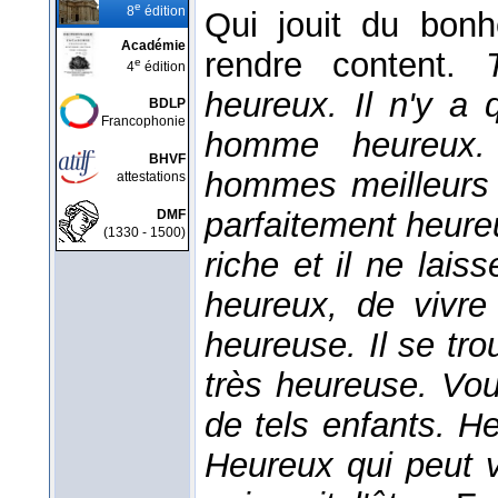
e
8
édition
Qui jouit du bonh
Académie
rendre content.
e
4
édition
heureux. Il n'y a 
BDLP
Francophonie
homme heureux. I
BHVF
hommes meilleurs 
attestations
parfaitement heureux
DMF
(1330 - 1500)
riche et il ne lais
heureux, de vivre
heureuse. Il se tr
très heureuse. Vou
de tels enfants. He
Heureux qui peut 