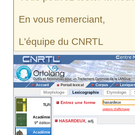
En vous remerciant,
L'équipe du CNRTL
Accueil
Portail lexical
Corpus
Lexique
Morphologie
Lexicographie
Etymologie
Entrez une forme
TLFi
options d'affichage
Académie
HASARDEUX
, adj.
e
9
édition
Académie