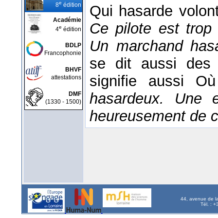
e
8
édition
Qui hasarde volont
Académie
Ce pilote est tro
e
4
édition
Un marchand hasa
BDLP
Francophonie
se dit aussi de
BHVF
signifie aussi O
attestations
hasardeux. Une en
DMF
(1330 - 1500)
heureusement de c
44, avenue de l
Tél. : 