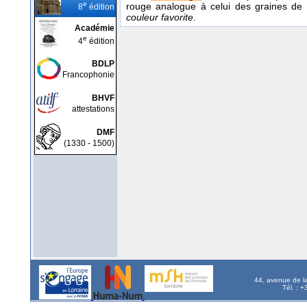
e
rouge analogue à celui des graines de
8
édition
couleur favorite.
Académie
e
4
édition
BDLP
Francophonie
BHVF
attestations
DMF
(1330 - 1500)
44, avenue de l
Tél. : 