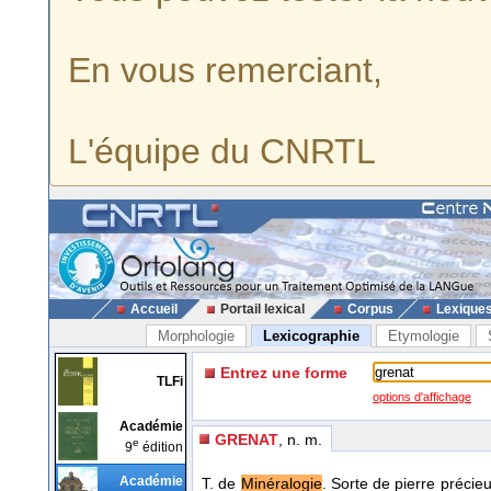
En vous remerciant,
L'équipe du CNRTL
Accueil
Portail lexical
Corpus
Lexique
Morphologie
Lexicographie
Etymologie
Entrez une forme
TLFi
options d'affichage
Académie
GRENAT
, n. m.
e
9
édition
Académie
T. de
Minéralogie
. Sorte de pierre précieu