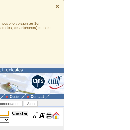
×
e nouvelle version au
1er
ablettes, smartphones) et inclut
Outils
Contact
oncordance
Aide