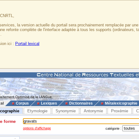
u CNRTL,
services, la version actuelle du portail sera prochainement remplacée par un
 une refonte complète de l'interface adaptée à tous les supports (ordinateurs, t
.
ion ici :
Portail lexical
cal
Corpus
Lexiques
Dictionnaires
Métalexicographie
icographie
Etymologie
Synonymie
Antonymie
Proxémie
C
ne forme
options d'affichage
catégorie :