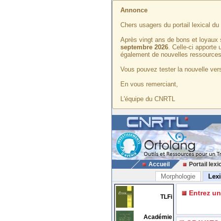
Annonce
Chers usagers du portail lexical d
Après vingt ans de bons et loyaux 
septembre 2026
. Celle-ci apporte
également de nouvelles ressources
Vous pouvez tester la nouvelle vers
En vous remerciant,
L'équipe du CNRTL
Accueil
Portail lexi
Morphologie
Lex
Entrez u
TLFi
Académie