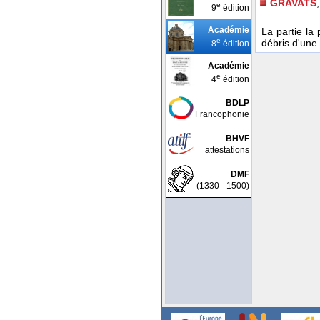
GRAVATS
e
9
édition
Académie
La partie la
e
débris d'une 
8
édition
Académie
e
4
édition
BDLP
Francophonie
BHVF
attestations
DMF
(1330 - 1500)