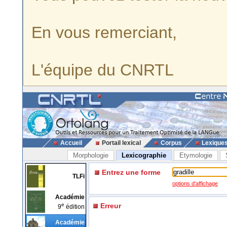
En vous remerciant,
L'équipe du CNRTL
Accueil
Portail lexical
Corpus
Lexique
Morphologie
Lexicographie
Etymologie
Entrez une forme
TLFi
options d'affichage
Académie
e
Erreur
9
édition
Académie