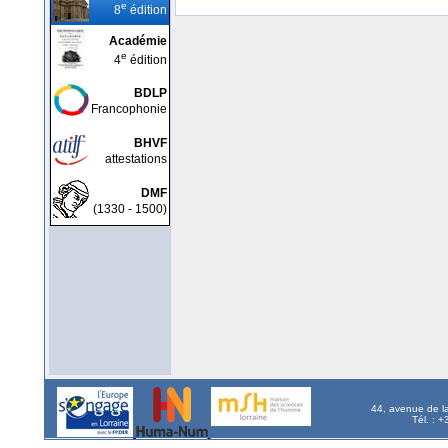
e
8
édition
Académie
e
4
édition
BDLP
Francophonie
BHVF
attestations
DMF
(1330 - 1500)
44, avenue de l
Tél. : 