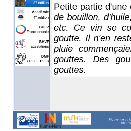
e
8
édition
Petite partie d'une
Académie
de bouillon, d'huil
e
4
édition
etc. Ce vin se co
BDLP
Francophonie
goutte. Il n'en re
BHVF
pluie commençaie
attestations
gouttes. Des gou
DMF
(1330 - 1500)
gouttes.
44, avenue de l
Tél. : 