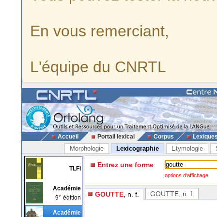
En vous remerciant,
L'équipe du CNRTL
Accueil
Portail lexical
Corpus
Lexique
Morphologie
Lexicographie
Etymologie
Entrez une forme
TLFi
options d'affichage
Académie
GOUTTE
, n. f.
GOUTTE
, n. f.
e
9
édition
Académie