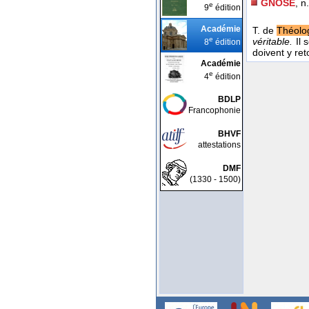
GNOSE
, n.
e
9
édition
Académie
T. de
Théolo
e
véritable.
Il 
8
édition
doivent y ret
Académie
e
4
édition
BDLP
Francophonie
BHVF
attestations
DMF
(1330 - 1500)