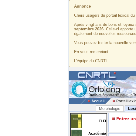
Annonce
Chers usagers du portail lexical d
Après vingt ans de bons et loyaux 
septembre 2026
. Celle-ci apporte
également de nouvelles ressources
Vous pouvez tester la nouvelle vers
En vous remerciant,
L'équipe du CNRTL
Accueil
Portail lexi
Morphologie
Lex
Entrez u
TLFi
Académie