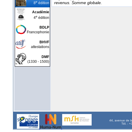
e
revenus. Somme globale.
8
édition
Académie
e
4
édition
BDLP
Francophonie
BHVF
attestations
DMF
(1330 - 1500)
44, avenue de l
Tél. : 