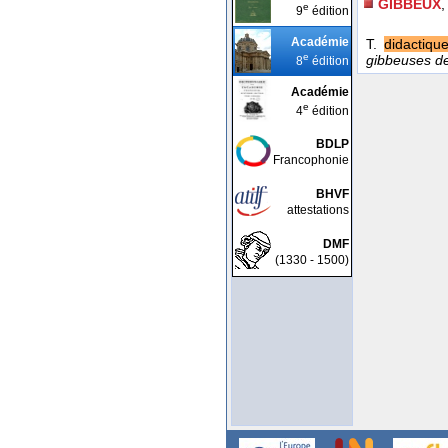
GIBBEUX
,
e
9
édition
Académie
T.
didactiqu
e
gibbeuses de 
8
édition
Académie
e
4
édition
BDLP
Francophonie
BHVF
attestations
DMF
(1330 - 1500)