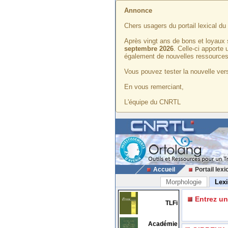
Annonce
Chers usagers du portail lexical d
Après vingt ans de bons et loyaux 
septembre 2026
. Celle-ci apporte
également de nouvelles ressources
Vous pouvez tester la nouvelle vers
En vous remerciant,
L'équipe du CNRTL
Accueil
Portail lexi
Morphologie
Lex
Entrez u
TLFi
Académie