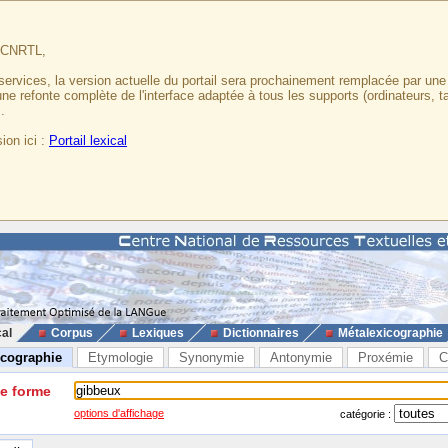
u CNRTL,
services, la version actuelle du portail sera prochainement remplacée par un
 une refonte complète de l'interface adaptée à tous les supports (ordinateurs, t
.
ion ici :
Portail lexical
cal
Corpus
Lexiques
Dictionnaires
Métalexicographie
icographie
Etymologie
Synonymie
Antonymie
Proxémie
C
ne forme
options d'affichage
catégorie :