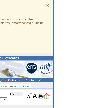
×
e nouvelle version au
1er
ablettes, smartphones) et inclut
Outils
Contact
oncordance
Aide