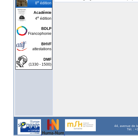
e
8
édition
Académie
e
4
édition
BDLP
Francophonie
BHVF
attestations
DMF
(1330 - 1500)
44, avenue de l
Tél. : 