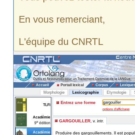
En vous remerciant,
L'équipe du CNRTL
Accueil
Portail lexical
Corpus
Lexique
Morphologie
Lexicographie
Etymologie
Entrez une forme
TLFi
options d'affichage
Académie
GARGOUILLER
, v. intr.
e
9
édition
Académie
Produire des gargouillements. Il est popul