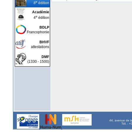
e
8
édition
Académie
e
4
édition
BDLP
Francophonie
BHVF
attestations
DMF
(1330 - 1500)
44, avenue de l
Tél. : 