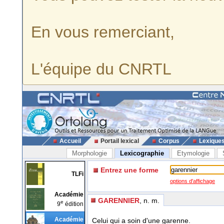
En vous remerciant,
L'équipe du CNRTL
Accueil
Portail lexical
Corpus
Lexique
Morphologie
Lexicographie
Etymologie
Entrez une forme
TLFi
options d'affichage
Académie
GARENNIER
, n. m.
e
9
édition
Académie
Celui qui a soin d'une garenne.