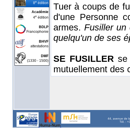
e
8
édition
Tuer à coups de fus
Académie
d'une Personne c
e
4
édition
armes.
Fusiller un
BDLP
Francophonie
quelqu'un de ses 
BHVF
attestations
SE FUSILLER
se 
DMF
(1330 - 1500)
mutuellement des c
44, avenue de l
Tél. : 