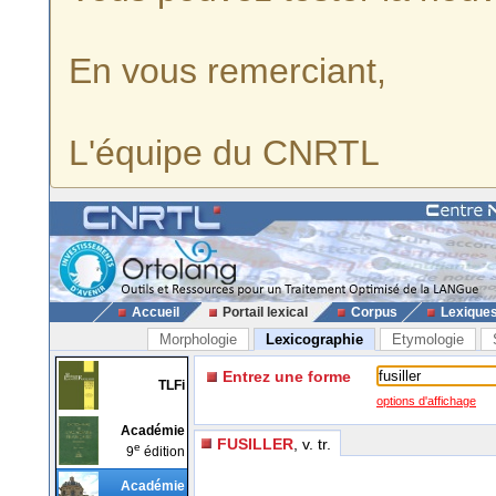
En vous remerciant,
L'équipe du CNRTL
Accueil
Portail lexical
Corpus
Lexique
Morphologie
Lexicographie
Etymologie
Entrez une forme
TLFi
options d'affichage
Académie
FUSILLER
, v. tr.
e
9
édition
Académie