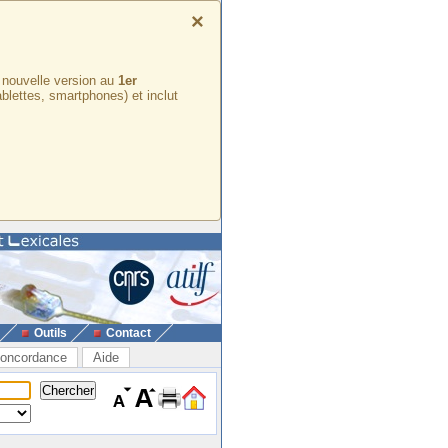
×
e nouvelle version au
1er
ablettes, smartphones) et inclut
Outils
Contact
oncordance
Aide