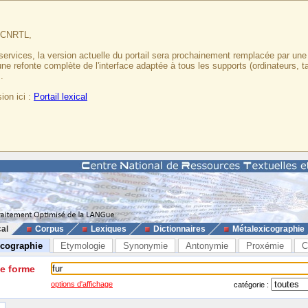
u CNRTL,
services, la version actuelle du portail sera prochainement remplacée par un
 une refonte complète de l'interface adaptée à tous les supports (ordinateurs, t
.
ion ici :
Portail lexical
cal
Corpus
Lexiques
Dictionnaires
Métalexicographie
icographie
Etymologie
Synonymie
Antonymie
Proxémie
C
ne forme
options d'affichage
catégorie :