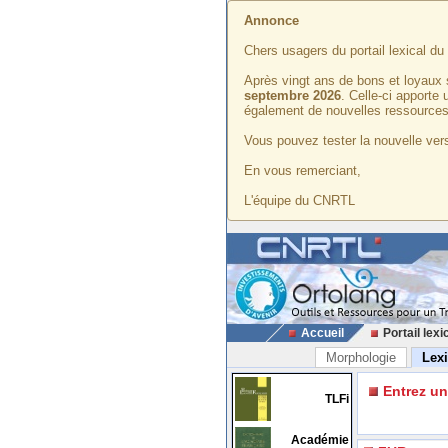
Annonce
Chers usagers du portail lexical d
Après vingt ans de bons et loyaux 
septembre 2026
. Celle-ci apporte
également de nouvelles ressources
Vous pouvez tester la nouvelle vers
En vous remerciant,
L'équipe du CNRTL
Accueil
Portail lexi
Morphologie
Lex
Entrez u
TLFi
Académie