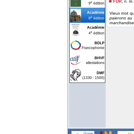
FUR
, n. m.
e
9
édition
Académie
Vieux mot qui
e
paierons au
8
édition
marchandises
Académie
e
4
édition
BDLP
Francophonie
BHVF
attestations
DMF
(1330 - 1500)