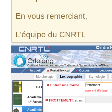
En vous remerciant,
L'équipe du CNRTL
Accueil
Portail lexical
Corpus
Lexique
Morphologie
Lexicographie
Etymologie
Entrez une forme
TLFi
options d'affichage
Académie
FROTTEMENT
, n. m.
e
9
édition
Académie