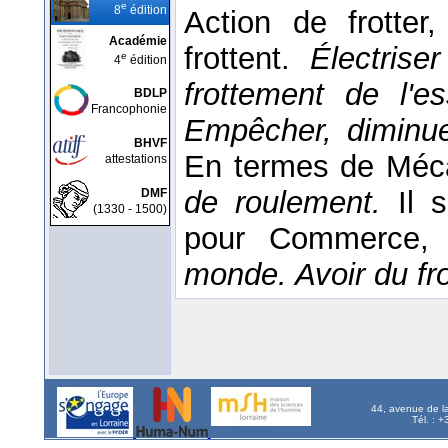
e
8
édition
Action de frotte
Académie
frottent.
Électrise
e
4
édition
frottement de l'
BDLP
Francophonie
Empêcher, diminue
BHVF
En termes de Méc
attestations
de roulement.
Il 
DMF
(1330 - 1500)
pour Commerce, 
monde. Avoir du fr
44, avenue de l
Tél. : 