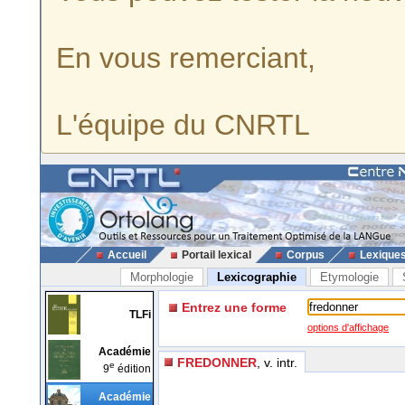
En vous remerciant,
L'équipe du CNRTL
Accueil
Portail lexical
Corpus
Lexique
Morphologie
Lexicographie
Etymologie
Entrez une forme
TLFi
options d'affichage
Académie
FREDONNER
, v. intr.
e
9
édition
Académie