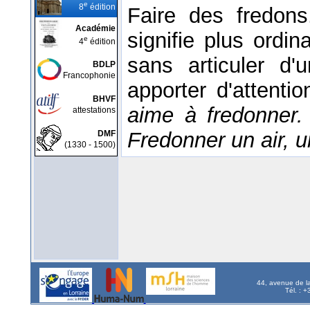
e
8
édition
Faire des fredons
Académie
signifie plus ordi
e
4
édition
sans articuler d'
BDLP
Francophonie
apporter d'attenti
BHVF
aime à fredonner
attestations
Fredonner un air, u
DMF
(1330 - 1500)
44, avenue de l
Tél. : 