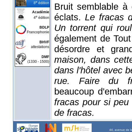
e
8
édition
Bruit semblable à 
Académie
éclats.
Le fracas 
e
4
édition
Un torrent qui ro
BDLP
Francophonie
également de Tout 
BHVF
désordre et gran
attestations
maison, dans cette
DMF
(1330 - 1500)
dans l'hôtel avec 
rue.
Faire du 
beaucoup d'embar
fracas pour si peu
de fracas.
44, avenue de l