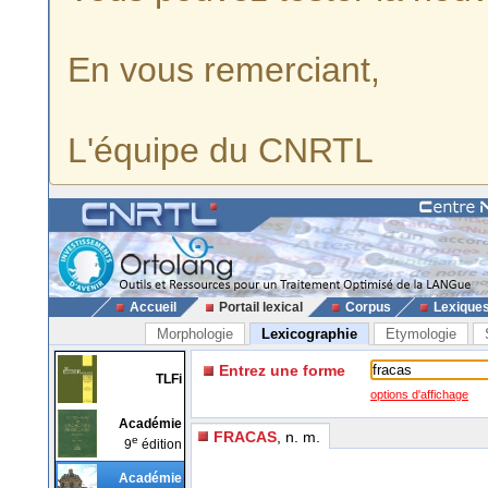
En vous remerciant,
L'équipe du CNRTL
Accueil
Portail lexical
Corpus
Lexique
Morphologie
Lexicographie
Etymologie
Entrez une forme
TLFi
options d'affichage
Académie
FRACAS
, n. m.
e
9
édition
Académie