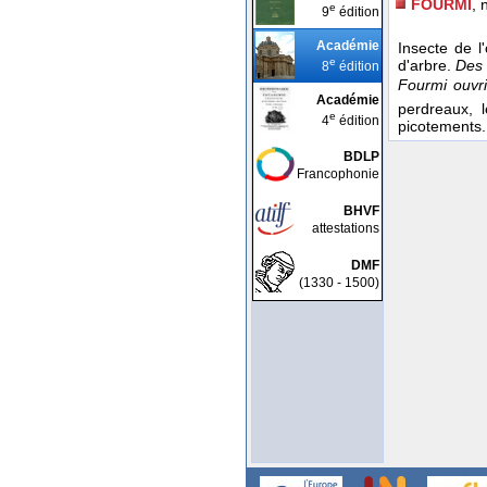
FOURMI
, n
e
9
édition
Académie
Insecte de l
e
d'arbre.
Des 
8
édition
Fourmi ouvr
Académie
perdreaux, l
e
4
édition
picotements
BDLP
Francophonie
BHVF
attestations
DMF
(1330 - 1500)