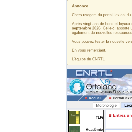
Annonce
Chers usagers du portail lexical d
Après vingt ans de bons et loyaux 
septembre 2026
. Celle-ci apporte
également de nouvelles ressources
Vous pouvez tester la nouvelle vers
En vous remerciant,
L'équipe du CNRTL
Accueil
Portail lexi
Morphologie
Lex
Entrez u
TLFi
Académie