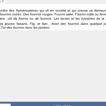
. f.
'ordre des Hyménoptères qui vit en société et qui creuse sa demeu
fourmis noires. Des fourmis rouges. Fourmi ailée. Fourmi mâle ou feme
ière.
ufs de fourmi
ou
de fourmis.
Les larves et les nymphes de la 
es jeunes faisans. Fig. et fam.,
Avoir des fourmis dans quelque p
.
J'ai des fourmis dans les jambes.