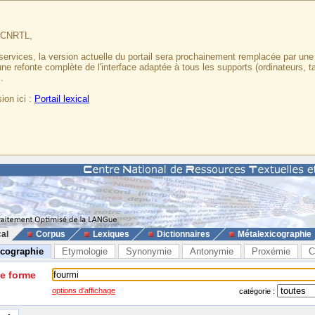
u CNRTL,
services, la version actuelle du portail sera prochainement remplacée par un
 une refonte complète de l'interface adaptée à tous les supports (ordinateurs, t
.
ion ici :
Portail lexical
cal
Corpus
Lexiques
Dictionnaires
Métalexicographie
icographie
Etymologie
Synonymie
Antonymie
Proxémie
C
ne forme
options d'affichage
catégorie :