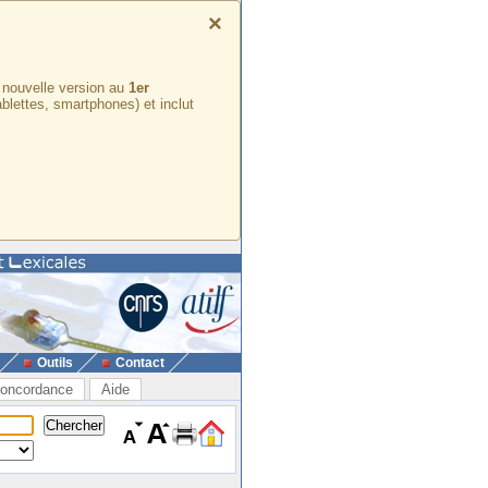
×
e nouvelle version au
1er
ablettes, smartphones) et inclut
Outils
Contact
oncordance
Aide