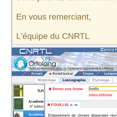
En vous remerciant,
L'équipe du CNRTL
Accueil
Portail lexical
Corpus
Lexique
Morphologie
Lexicographie
Etymologie
Entrez une forme
TLFi
options d'affichage
Académie
FOUILLIS
, n. m.
e
9
édition
Académie
Entassement de choses disparates réu