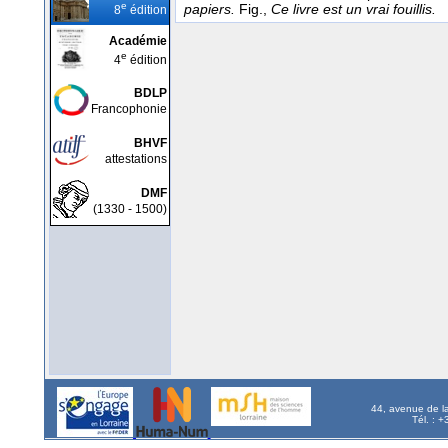
e
papiers.
Fig.,
Ce livre est un vrai fouillis.
8
édition
Académie
e
4
édition
BDLP
Francophonie
BHVF
attestations
DMF
(1330 - 1500)
44, avenue de l
Tél. : 