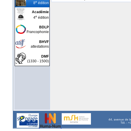
e
8
édition
Académie
e
4
édition
BDLP
Francophonie
BHVF
attestations
DMF
(1330 - 1500)
44, avenue de l
Tél. : 