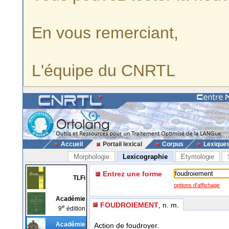
En vous remerciant,
L'équipe du CNRTL
Accueil
Portail lexical
Corpus
Lexique
Morphologie
Lexicographie
Etymologie
Entrez une forme
TLFi
options d'affichage
Académie
FOUDROIEMENT
, n. m.
e
9
édition
Académie
Action de foudroyer.