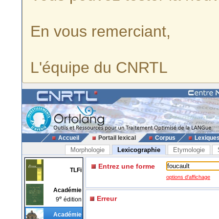
En vous remerciant,
L'équipe du CNRTL
Accueil
Portail lexical
Corpus
Lexique
Morphologie
Lexicographie
Etymologie
Entrez une forme
TLFi
options d'affichage
Académie
e
Erreur
9
édition
Académie