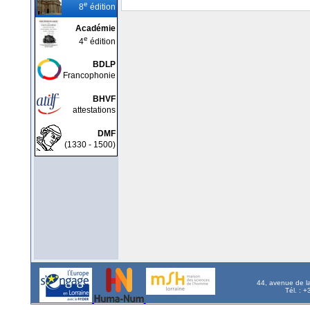
e
8
édition
Académie
e
4
édition
BDLP
Francophonie
BHVF
attestations
DMF
(1330 - 1500)
44, avenue de l
Tél. : 