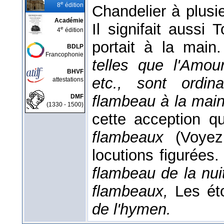
e
8
édition
Chandelier à plus
Académie
Il signifait aussi
e
4
édition
portait à la main
BDLP
Francophonie
telles que l'Amou
BHVF
etc., sont ordin
attestations
flambeau à la mai
DMF
(1330 - 1500)
cette acception q
flambeaux
(Voy
locutions figurées
flambeau de la nui
flambeaux,
Les ét
de l'hymen.