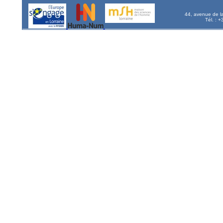
44, avenue de l
Tél. : 