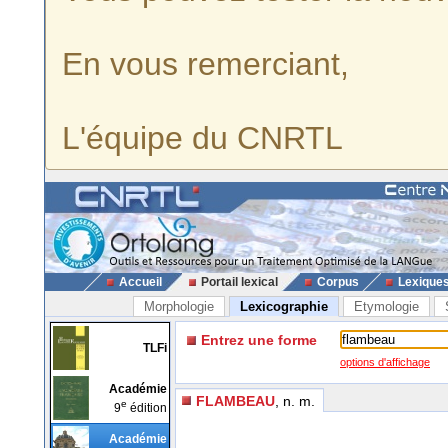
En vous remerciant,
L'équipe du CNRTL
Accueil
Portail lexical
Corpus
Lexique
Morphologie
Lexicographie
Etymologie
Entrez une forme
TLFi
options d'affichage
Académie
FLAMBEAU
, n. m.
e
9
édition
Académie