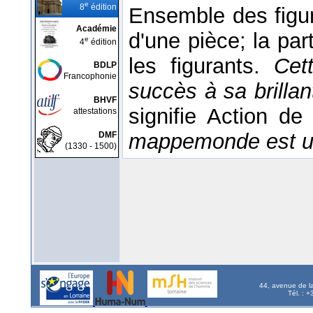
e
8
édition
Ensemble des figur
Académie
d'une pièce; la pa
e
4
édition
les figurants.
Cet
BDLP
Francophonie
succès à sa brillan
BHVF
signifie Action de
attestations
mappemonde est une
DMF
(1330 - 1500)
44, avenue de l
Tél. : 