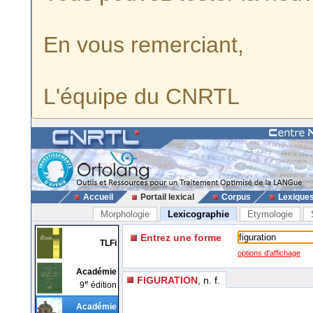
En vous remerciant,
L'équipe du CNRTL
Accueil
Portail lexical
Corpus
Lexique
Morphologie
Lexicographie
Etymologie
Entrez une forme
TLFi
options d'affichage
Académie
FIGURATION
, n. f.
e
9
édition
Académie